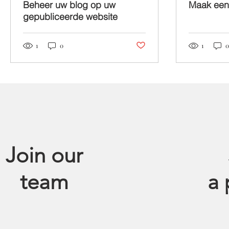
Beheer uw blog op uw
Maak een 
gepubliceerde website
Post not marked as liked
1
0
1
0
Join our
team
a